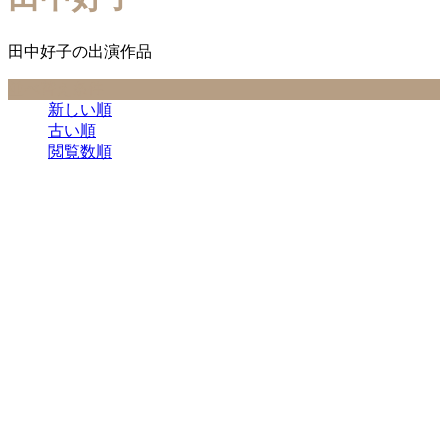
田中好子の出演作品
並べ替え条件
新しい順
古い順
閲覧数順
田中好子